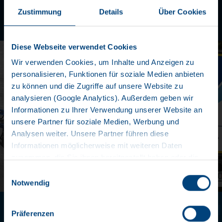
Zustimmung
Details
Über Cookies
Diese Webseite verwendet Cookies
Wir verwenden Cookies, um Inhalte und Anzeigen zu
personalisieren, Funktionen für soziale Medien anbieten
zu können und die Zugriffe auf unsere Website zu
analysieren (Google Analytics). Außerdem geben wir
Informationen zu Ihrer Verwendung unserer Website an
unsere Partner für soziale Medien, Werbung und
Analysen weiter. Unsere Partner führen diese
Informationen möglicherweise mit weiteren Daten
zusammen, die Sie ihnen bereitgestellt haben oder die
sie im Rahmen Ihrer Nutzung der Dienste gesammelt
Einwilligungsauswahl
haben. Wir setzen im Rahmen des Trackings auch
Notwendig
Dienstleister in Drittländern außerhalb der EU mit
PORTE ARRIÈRE PRATIQU
abweichenden Datenschutzbestimmungen ein, wodurch
Präferenzen
das Risiko von behördlichen Zugriffen bzw. von