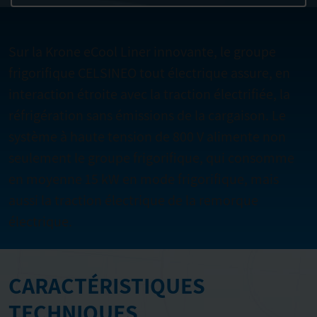
Sur la Krone
eCool Liner
innovante, le groupe
frigorifique CELSINEO tout électrique assure, en
interaction étroite avec la traction électrifiée, la
réfrigération sans émissions de la cargaison. Le
système à haute tension de 800 V alimente non
seulement le groupe frigorifique, qui consomme
en moyenne 15 kW en mode frigorifique, mais
aussi la traction électrique de la remorque
électrique.
CARACTÉRISTIQUES
TECHNIQUES