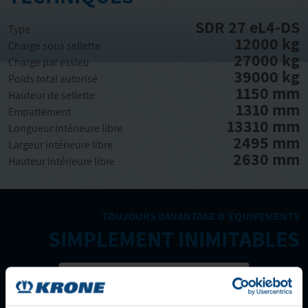
SDR 27 eL4-DS
Type
12000 kg
Charge sous sellette
27000 kg
Charge par essieu
39000 kg
Poids total autorisé
1150 mm
Hauteur de sellette
1310 mm
Empattement
13310 mm
Longueur intérieure libre
2495 mm
Largeur intérieure libre
2630 mm
Hauteur intérieure libre
TOUJOURS DAVANTAGE D’ÉQUIPEMENTS
SIMPLEMENT INIMITABLES
Équipement
Particularités