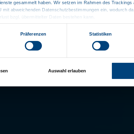
enste gesammelt haben. Wir setzen im Rahmen des Trackings au
Modulair sys
EU mit abweichenden Datenschutzbestimmungen ein, wodurch das
rlust bzgl. übermittelter Daten bestehen kann.
Ongecomplic
Gladde voor
Präferenzen
Statistiken
KTL gegrond
documenten
ssen
Auswahl erlauben