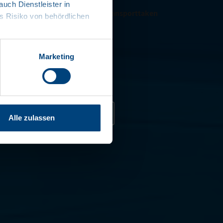
ch Dienstleister in
teem voor een breed scala aan transporttaken
 Risiko von behördlichen
eerde handling
- en zijwanden
Marketing
 en gepoedercoat
contact opnemen
Alle zulassen