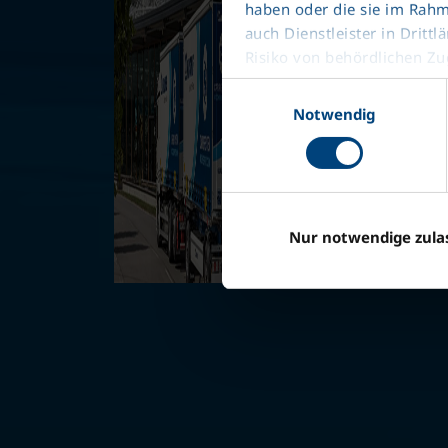
haben oder die sie im Rah
auch Dienstleister in Dri
Risiko von behördlichen Zug
Datenschutzerklärung
Einwilligungsauswahl
Impressum
Notwendig
Nur notwendige zula