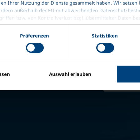
men Ihrer Nutzung der Dienste gesammelt haben. Wir setzen
Optimum sü
ttländern außerhalb der EU mit abweichenden Datenschutzbes
riffen bzw. von Kontrollverlust bzgl. übermittelter Daten be
Karmaşık 
Pürüzsüz ö
Präferenzen
Statistiken
KTL astarlı
Pürüzsüz ö
ssen
Auswahl erlauben
belgeler