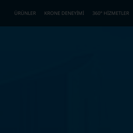
ÜRÜNLER
KRONE DENEYİMİ
360° HİZMETLER