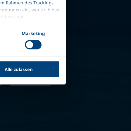
 im Rahmen des Trackings
rüş özellikleri
timmungen ein, wodurch das
stehen kann.
olmayan kullanım
n ve yan duvarlar
Marketing
 ve toz boyalı
n duvar ve arka kapı
Alle zulassen
Bize ulaşın