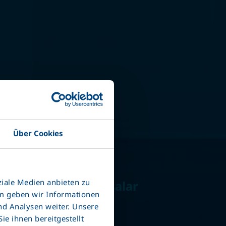
eli
işken
Über Cookies
alar
ziale Medien anbieten zu
Değiştirilebilir Kasalar
em geben wir Informationen
nd Analysen weiter. Unsere
e ihnen bereitgestellt
darbelere dayanıklı