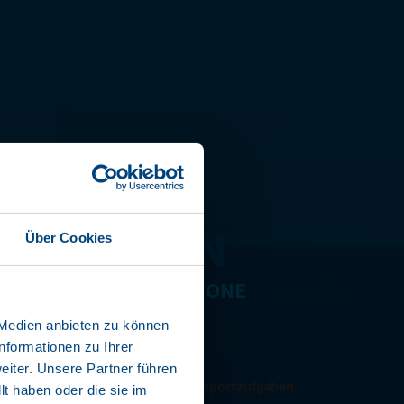
NENBOXEN
Über Cookies
ELPRITSCHEN VON KRONE
 Medien anbieten zu können
nformationen zu Ihrer
ffizient
iter. Unsere Partner führen
stem für unterschiedlichste Transportaufgaben
t haben oder die sie im