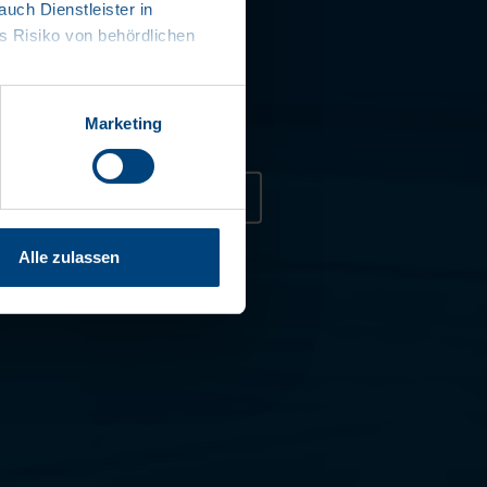
ch Dienstleister in
rtes Handling
 Risiko von behördlichen
- und Seitenwände
rt und Pulverbeschichtet
Marketing
Kontakt aufnehmen
Alle zulassen