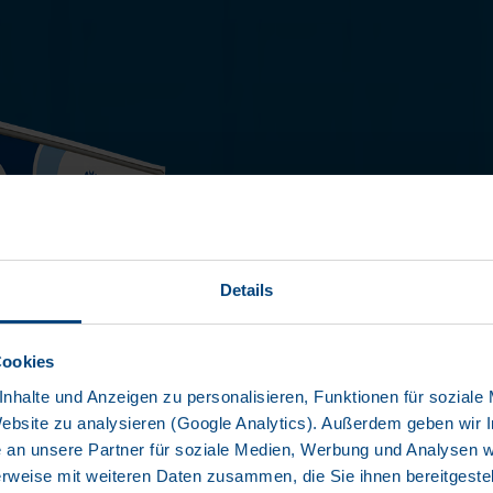
PLA
Details
DIE WECHS
Cookies
nhalte und Anzeigen zu personalisieren, Funktionen für soziale
Website zu analysieren (Google Analytics). Außerdem geben wir I
Robust und E
+3
an unsere Partner für soziale Medien, Werbung und Analysen we
Baukastensy
rweise mit weiteren Daten zusammen, die Sie ihnen bereitgestell