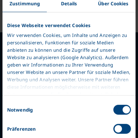
Zustimmung
Details
Über Cookies
Diese Webseite verwendet Cookies
Wir verwenden Cookies, um Inhalte und Anzeigen zu
personalisieren, Funktionen für soziale Medien
anbieten zu können und die Zugriffe auf unsere
Website zu analysieren (Google Analytics). Außerdem
geben wir Informationen zu Ihrer Verwendung
unserer Website an unsere Partner für soziale Medien,
Werbung und Analysen weiter. Unsere Partner führen
Bizi takip edin
diese Informationen möglicherweise mit weiteren
Daten zusammen, die Sie ihnen bereitgestellt haben
oder die sie im Rahmen Ihrer Nutzung der Dienste
Einwilligungsauswahl
gesammelt haben. Wir setzen im Rahmen des
Notwendig
Trackings auch Dienstleister in Drittländern außerhalb
der EU mit abweichenden Datenschutzbestimmungen
Präferenzen
ein, wodurch das Risiko von behördlichen Zugriffen