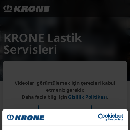
KRONE Lastik
Servisleri
Videoları görüntülemek için çerezleri kabul
etmeniz gerekir.
Daha fazla bilgi için
Gizlilik Politikası
.
çerez ayarlarına