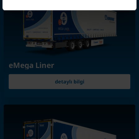
eMega Liner
detaylı bilgi