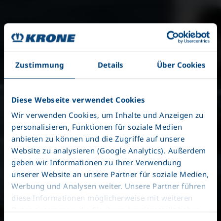
Zustimmung
Details
Über Cookies
Diese Webseite verwendet Cookies
Wir verwenden Cookies, um Inhalte und Anzeigen zu
personalisieren, Funktionen für soziale Medien
anbieten zu können und die Zugriffe auf unsere
Elektrikli römorklar
Website zu analysieren (Google Analytics). Außerdem
geben wir Informationen zu Ihrer Verwendung
unserer Website an unsere Partner für soziale Medien,
Werbung und Analysen weiter. Unsere Partner führen
E-Treyler'de yenilikçi
diese Informationen möglicherweise mit weiteren
Daten zusammen, die Sie ihnen bereitgestellt haben
sürüş