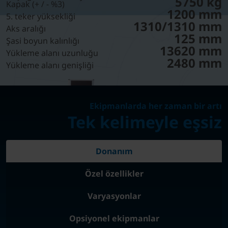
5750 kg
Kapak (+ / - %3)
1200 mm
5. teker yüksekliği
1310/1310 mm
Aks aralığı
125 mm
Şasi boyun kalınlığı
13620 mm
Yükleme alanı uzunluğu
2480 mm
Yükleme alanı genişliği
Ekipmanlarda her zaman bir artı
Tek kelimeyle eşsiz
Donanım
Özel özellikler
Varyasyonlar
Opsiyonel ekipmanlar