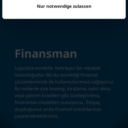
Nur notwendige zulassen
Finansman
Lojistikte esneklik, belirleyici bir rekabet
üstünlüğüdür. Biz bu esnekliği finansal
çözümlerimizle de kullanıcılarımıza sağlıyoruz.
Bu nedenle size leasing, kiralama, satın alma
veya yatırım kredileri gibi özelleştirilmiş
finansman modelleri sunuyoruz. İhtiyaç
duyduğunuz anda finansal imkanlarınızı
çeşitlendirebilirsiniz.