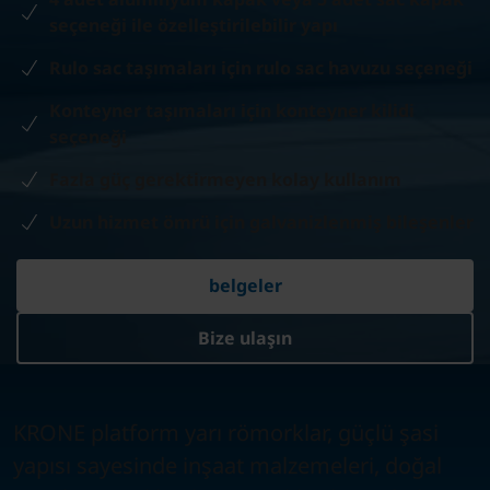
seçeneği ile özelleştirilebilir yapı
Rulo sac taşımaları için rulo sac havuzu seçeneği
Konteyner taşımaları için konteyner kilidi
seçeneği
Fazla güç gerektirmeyen kolay kullanım
Uzun hizmet ömrü için galvanizlenmiş bileşenler
belgeler
Bize ulaşın
KRONE platform yarı römorklar, güçlü şasi
yapısı sayesinde inşaat malzemeleri, doğal