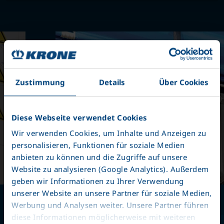
Zustimmung
Details
Über Cookies
Diese Webseite verwendet Cookies
Wir verwenden Cookies, um Inhalte und Anzeigen zu
personalisieren, Funktionen für soziale Medien
anbieten zu können und die Zugriffe auf unsere
Website zu analysieren (Google Analytics). Außerdem
geben wir Informationen zu Ihrer Verwendung
unserer Website an unsere Partner für soziale Medien,
Güvenli pozisyona
Werbung und Analysen weiter. Unsere Partner führen
konumlandırılmış valfle
diese Informationen möglicherweise mit weiteren