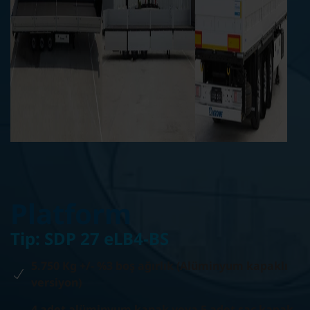
Platform
Tip: SDP 27 eLB4-BS
5.750 Kg +/- %3 boş ağırlık (Alüminyum kapaklı
versiyon)
4 adet alüminyum kapak veya 5 adet sac kapak