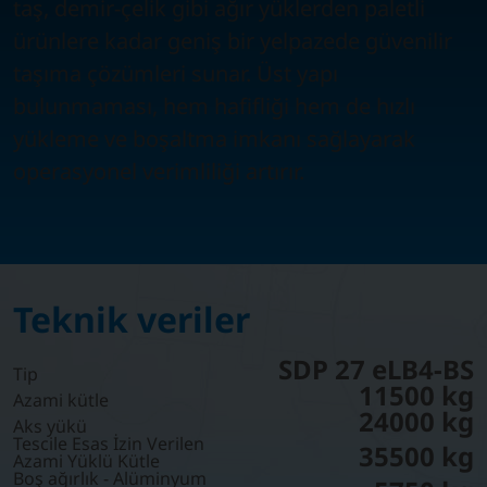
taş, demir-çelik gibi ağır yüklerden paletli
ürünlere kadar geniş bir yelpazede güvenilir
taşıma çözümleri sunar. Üst yapı
bulunmaması, hem hafifliği hem de hızlı
yükleme ve boşaltma imkanı sağlayarak
operasyonel verimliliği artırır.
Teknik veriler
SDP 27 eLB4-BS
Tip
11500 kg
Azami kütle
24000 kg
Aks yükü
Tescile Esas İzin Verilen
35500 kg
Azami Yüklü Kütle
Boş ağırlık - Alüminyum