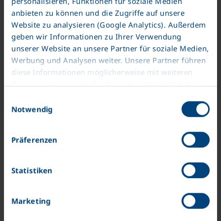
personalisieren, Funktionen für soziale Medien
Çalışma saatleri:
anbieten zu können und die Zugriffe auf unsere
Website zu analysieren (Google Analytics). Außerdem
Pzt.-Perş.: 8:00 - 17:00
geben wir Informationen zu Ihrer Verwendung
unserer Website an unsere Partner für soziale Medien,
Werbung und Analysen weiter. Unsere Partner führen
diese Informationen möglicherweise mit weiteren
Daten zusammen, die Sie ihnen bereitgestellt haben
oder die sie im Rahmen Ihrer Nutzung der Dienste
şimdi iletişime geçin
Einwilligungsauswahl
gesammelt haben. Wir setzen im Rahmen des
Notwendig
Trackings auch Dienstleister in Drittländern außerhalb
der EU mit abweichenden Datenschutzbestimmungen
Präferenzen
ein, wodurch das Risiko von behördlichen Zugriffen
bzw. von Kontrollverlust bzgl. übermittelter Daten
bestehen kann.
Statistiken
Datenschutzerklärung
Impressum
Marketing