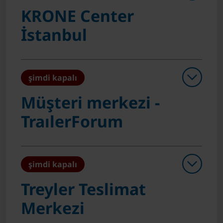
KRONE Center
İstanbul
şimdi kapalı
Müşteri merkezi -
TraılerForum
şimdi kapalı
Treyler Teslimat
Merkezi