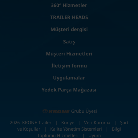
360° Hizmetler
TRAILER HEADS
Müşteri dergisi
Satış
Müşteri Hizmetleri
İletişim formu
Uygulamalar
Yedek Parça Mağazası
Grubu Üyesi
2026
KRONE Trailer
|
Künye
|
Veri Koruma
|
Şart
ve Koşullar
|
Kalite Yönetim Sistemleri
|
Bilgi
Toplumu Hizmetleri
|
Uyum