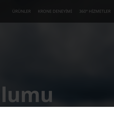
ÜRÜNLER
KRONE DENEYİMİ
360° HİZMETLER
oplumu