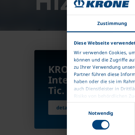
Hizmetle
Zustimmung
Diese Webseite verwendet
Wir verwenden Cookies, um 
können und die Zugriffe au
KRONE Trailer
zu Ihrer Verwendung unsere
Partner führen diese Infor
International
haben oder die sie im Rah
Tic. Ltd. Şti.
auch Dienstleister in Dri
Risiko von behördlichen Zug
Datenschutzerklärung
Einwilligungsauswahl
detaylı bilgi
Impressum
Notwendig