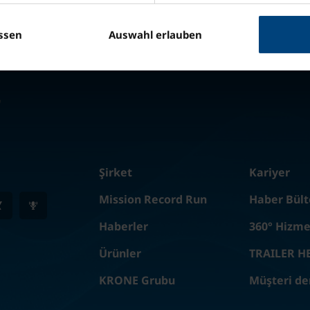
ssen
Auswahl erlauben
Şirket
Kariyer
Mission Record Run
Haber Bült
Haberler
360° Hizme
Ürünler
TRAILER H
KRONE Grubu
Müşteri de