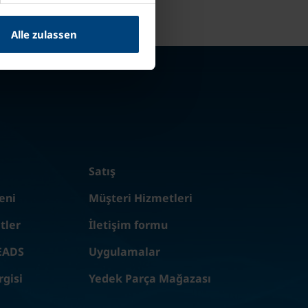
Alle zulassen
Satış
eni
Müşteri Hizmetleri
tler
İletişim formu
EADS
Uygulamalar
rgisi
Yedek Parça Mağazası