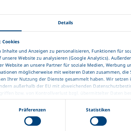
ri
Details
 Cookies
Inhalte und Anzeigen zu personalisieren, Funktionen für so
f unsere Website zu analysieren (Google Analytics). Außerd
KRONE Ticari
r Website an unsere Partner für soziale Medien, Werbung u
mationen möglicherweise mit weiteren Daten zusammen, die Si
Araçlar Sanayi
men Ihrer Nutzung der Dienste gesammelt haben. Wir setzen
Ve Ticaret A.Ş.
ttländern außerhalb der EU mit abweichenden Datenschutzbes
riffen bzw. von Kontrollverlust bzgl. übermittelter Daten be
detaylı bilgi
Präferenzen
Statistiken