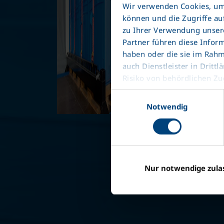
Wir verwenden Cookies, um 
können und die Zugriffe au
zu Ihrer Verwendung unsere
Partner führen diese Infor
haben oder die sie im Rah
auch Dienstleister in Dri
Risiko von behördlichen Zug
Datenschutzerklärung
Einwilligungsauswahl
Impressum
Notwendig
Nur notwendige zula