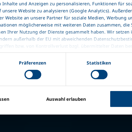
Yük sabit
Inhalte und Anzeigen zu personalisieren, Funktionen für so
f unsere Website zu analysieren (Google Analytics). Außerd
r Website an unsere Partner für soziale Medien, Werbung u
Yük emniyet
mationen möglicherweise mit weiteren Daten zusammen, die Si
men Ihrer Nutzung der Dienste gesammelt haben. Wir setzen
Pratik ve 
ttländern außerhalb der EU mit abweichenden Datenschutzbes
Taşınan ürü
riffen bzw. von Kontrollverlust bzgl. übermittelter Daten be
Esnek çöz
Präferenzen
Statistiken
Yükleme sü
belgeler
ssen
Auswahl erlauben