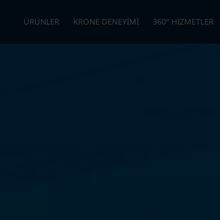
ÜRÜNLER
KRONE DENEYİMİ
360° HİZMETLER