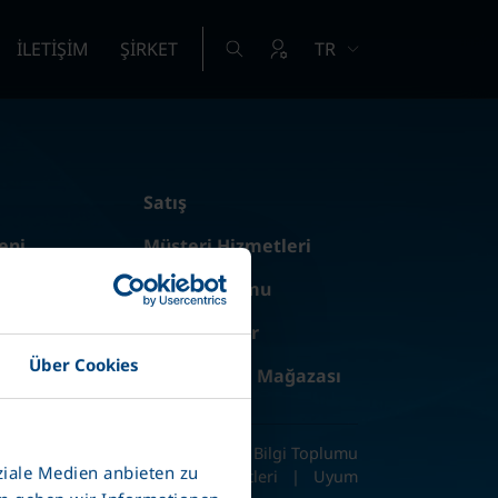
İLETİŞİM
ŞİRKET
TR
Satış
eni
Müşteri Hizmetleri
tler
İletişim formu
EADS
Uygulamalar
Über Cookies
rgisi
Yedek Parça Mağazası
|
Kalite Yönetim Sistemleri
|
Bilgi Toplumu
ziale Medien anbieten zu
Hizmetleri
|
Uyum