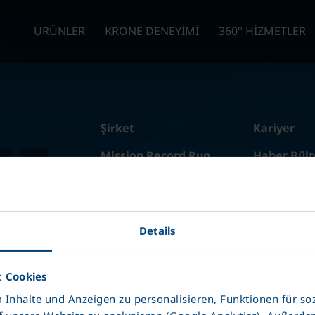
ÜRÜNLER
KRONE DENEYİMİ
360° HİZMETLER
Şirket
Kariyer
Mission Record Run
Haber Bült
Haberler
360° Hizme
Ürünler
TRAILER H
Details
KRONE Grubu
Müşteri de
 Cookies
26
KRONE Trailer
|
Künye
|
Veri Koruma
|
Şart ve Koşullar
Inhalte und Anzeigen zu personalisieren, Funktionen für so