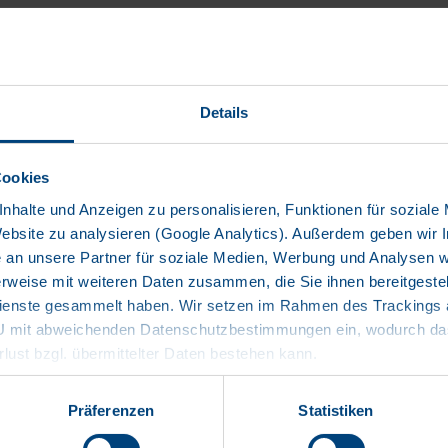
TY
Details
 für Neufahrzeuge
Cookies
nhalte und Anzeigen zu personalisieren, Funktionen für soziale
ufahrzeuge. Sie erhalten
Website zu analysieren (Google Analytics). Außerdem geben wir I
 europaweiten 24-Stunden-
an unsere Partner für soziale Medien, Werbung und Analysen we
vice-Hotline kostenfrei in
rweise mit weiteren Daten zusammen, die Sie ihnen bereitgestell
enste gesammelt haben. Wir setzen im Rahmen des Trackings au
EU mit abweichenden Datenschutzbestimmungen ein, wodurch das
 Mobilitätsgarantie mit dem
rlust bzgl. übermittelter Daten bestehen kann.
 Bedarf. Darüber hinaus
Präferenzen
Statistiken