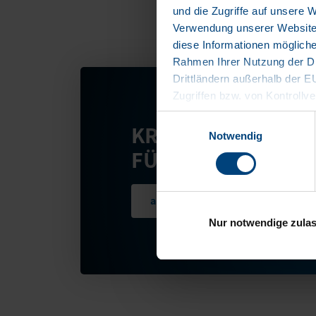
und die Zugriffe auf unsere 
Verwendung unserer Website 
diese Informationen mögliche
Rahmen Ihrer Nutzung der Di
Drittländern außerhalb der 
Zugriffen bzw. von Kontrollve
Datenschutzerklärung
Einwilligungsauswahl
KRONE TELEMATIK
Impressum
Notwendig
FÜR WECHSELBRÜ
ansehen
Nur notwendige zula