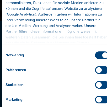
personalisieren, Funktionen für soziale Medien anbieten zu
können und die Zugriffe auf unsere Website zu analysieren
Die vier Produktlinien des KRONE
(Google Analytics). Außerdem geben wir Informationen zu
Planensattelaufliegerangebots überzeugen im
Ihrer Verwendung unserer Website an unsere Partner für
arbeitsreichen Alltag durch Effizienz, Wertstabilität
soziale Medien, Werbung und Analysen weiter. Unsere
und erstklassiges Handling – absolut zuverlässige
Partner führen diese Informationen möglicherweise mit
Profis der Transportbranche. Sie bieten Ihnen für jede
weiteren Daten zusammen, die Sie ihnen bereitgestellt habe
Transportaufgabe die bestmögliche praxisgerechte
oder die sie im Rahmen Ihrer Nutzung der Dienste
Lösung und eine entscheidende Gemeinsamkeit: die
gesammelt haben. Wir setzen im Rahmen des Trackings
Einwilligungsauswahl
wirtschaftliche, innovative und robuste
auch Dienstleister in Drittländern außerhalb der EU mit
Notwendig
Basisausstattung aller Profi Liner, die für höchste
abweichenden Datenschutzbestimmungen ein, wodurch das
Qualität sorgt.
Risiko von behördlichen Zugriffen bzw. von Kontrollverlust
Präferenzen
bzgl. übermittelter Daten bestehen kann.
Datenschutzerklärung
Impressum
Statistiken
Marketing