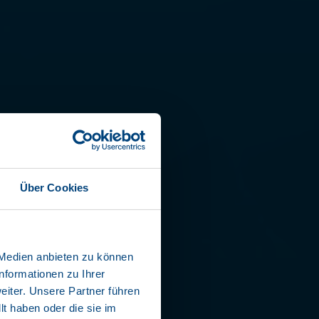
L LINER
Über Cookies
7 EL4-S
 Medien anbieten zu können
nformationen zu Ihrer
de Isolierung
iter. Unsere Partner führen
es Chassis
t haben oder die sie im