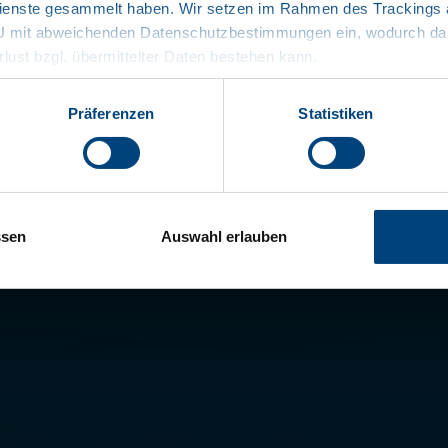
enste gesammelt haben. Wir setzen im Rahmen des Trackings au
Praxisgerec
EU mit abweichenden Datenschutzbestimmungen ein, wodurch das
rlust bzgl. übermittelter Daten bestehen kann.
Stoßoptimie
Flüssigkeit
Präferenzen
Statistiken
Dokumente
ssen
Auswahl erlauben