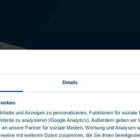
COO
Details
TYP: SDR 2
Cookies
nhalte und Anzeigen zu personalisieren, Funktionen für soziale
Website zu analysieren (Google Analytics). Außerdem geben wir I
Hervorragen
+3
an unsere Partner für soziale Medien, Werbung und Analysen we
Durchgehend
rweise mit weiteren Daten zusammen, die Sie ihnen bereitgestell