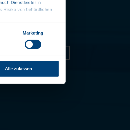
ch Dienstleister in
htes Heckportal
 Risiko von behördlichen
rter Unterbau
sdichte Bodenwanne
Marketing
Kontakt aufnehmen
Alle zulassen