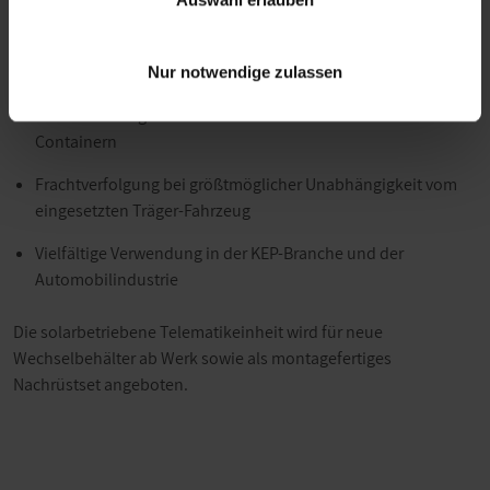
Umwelteinflüssen gewährleistet.
Einsatzgebiete der KSC Solar sind:
Nur notwendige zulassen
Das Monitoring von Wechselbrücken und Übersee-
Containern
Frachtverfolgung bei größtmöglicher Unabhängigkeit vom
eingesetzten Träger-Fahrzeug
Vielfältige Verwendung in der KEP-Branche und der
Automobilindustrie
Die solarbetriebene Telematikeinheit wird für neue
Wechselbehälter ab Werk sowie als montagefertiges
Nachrüstset angeboten.