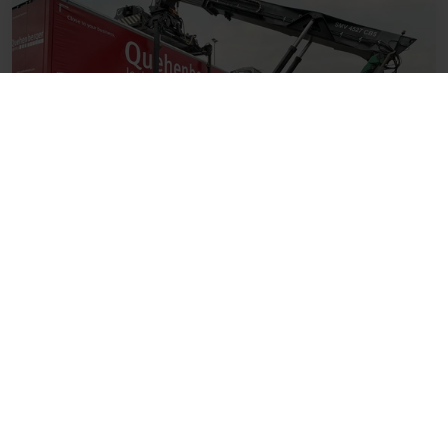
07. Februar 2024
TRAILERAUSLIEFERUNG
PER BAHN SENKT CO2-
AUSSTOSS
KRONE Kunden in Südwestdeutschland können jetzt
von einer neuen nachhaltigen Logistiklösung
profitieren.