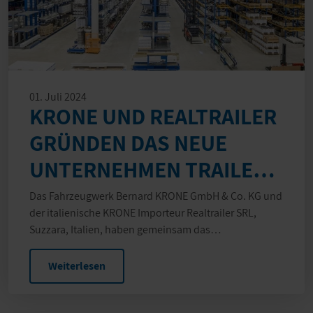
01. Juli 2024
KRONE UND REALTRAILER
GRÜNDEN DAS NEUE
UNTERNEHMEN TRAILER
SERVICE ITALIA S.R.L.
Das Fahrzeugwerk Bernard KRONE GmbH & Co. KG und
der italienische KRONE Importeur Realtrailer SRL,
Suzzara, Italien, haben gemeinsam das
Unternehmen…
Weiterlesen