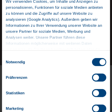
Wir verwenden Cookies, um Inhalte und Anzeigen zu
personalisieren, Funktionen für soziale Medien anbieten
zu können und die Zugriffe auf unsere Website zu
NEWSARCHIV
analysieren (Google Analytics). Außerdem geben wir
Informationen zu Ihrer Verwendung unserer Website an
unsere Partner für soziale Medien, Werbung und
Analysen weiter. Unsere Partner führen diese
WEITERE NEUIGKEITEN
Informationen möglicherweise mit weiteren Daten
zusammen, die Sie ihnen bereitgestellt haben oder die
Bleiben Sie auch bei unseren bisherigen Neuigeiten
sie im Rahmen Ihrer Nutzung der Dienste gesammelt
Einwilligungsauswahl
auf dem Neusten Stand!
haben. Wir setzen im Rahmen des Trackings auch
Notwendig
Dienstleister in Drittländern außerhalb der EU mit
Alle News rund um KRONE Trailer für Sie hier
abweichenden Datenschutzbestimmungen ein, wodurch
zusammengefasst.
Präferenzen
das Risiko von behördlichen Zugriffen bzw. von
Kontrollverlust bzgl. übermittelter Daten bestehen kann.
Datenschutzerklärung
Statistiken
Impressum
Marketing