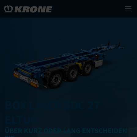
BOX LINER SDC 27
ELTU6
ÜBER KURZ ODER LANG ENTSCHEIDEN