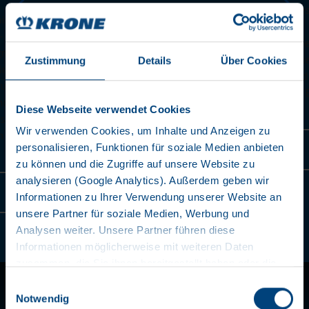
auf die unterschiedlichen Containergrößen. Diese inno
Lösung spart Zeit und reduziert das Risiko von
Fehlbedienungen. Erfahrene Fahrer schätzen die einfa
ine
Handhabung und die präzisen Einstellmöglichkeiten. D
Zustimmung
Details
Über Cookies
ind
Liner ermöglicht somit einen reibungslosen und schnel
Transport von Containern. Der Komfort und die Effizien
ung
Box Liners sind herausragend in der Branche.
Diese Webseite verwendet Cookies
ens
Wir verwenden Cookies, um Inhalte und Anzeigen zu
ent
Mehr erfahren
personalisieren, Funktionen für soziale Medien anbieten
zu können und die Zugriffe auf unsere Website zu
analysieren (Google Analytics). Außerdem geben wir
Informationen zu Ihrer Verwendung unserer Website an
unsere Partner für soziale Medien, Werbung und
Analysen weiter. Unsere Partner führen diese
2
/
6
Informationen möglicherweise mit weiteren Daten
zusammen, die Sie ihnen bereitgestellt haben oder die
sie im Rahmen Ihrer Nutzung der Dienste gesammelt
Einwilligungsauswahl
haben. Wir setzen im Rahmen des Trackings auch
Notwendig
Telematics