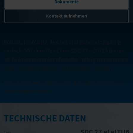
Dokumente
Kontakt aufnehmen
Robust, innovativ, flexibel und dabei einzigartig
einfach: Mit dem Box Liner SDC 27 eLTU6 können
20-Fuß Container komfortabel mittig transportiert
sowie heckbündig be- und entladen werden.
Das Chassis wird dabei über die Zugmaschine aus-
bzw. eingeschoben.
TECHNISCHE DATEN
SDC 27 eLeLTU6
Typ