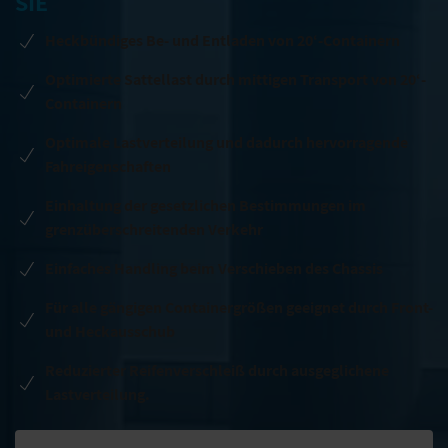
SIE
Heckbündiges Be- und Entladen von 20‘-Containern
Optimierte Sattellast durch mittigen Transport von 20‘-
Containern
Optimale Lastverteilung und dadurch hervorragende
Fahreigenschaften
Einhaltung der gesetzlichen Bestimmungen im
grenzüberschreitenden Verkehr
Einfaches Handling beim Verschieben des Chassis
Für alle gängigen Containergrößen geeignet durch Front-
und Heckausschub
Reduzierter Reifenverschleiß durch ausgeglichene
Lastverteilung.