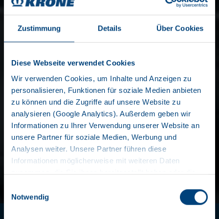
Zustimmung
Details
Über Cookies
Diese Webseite verwendet Cookies
Wir verwenden Cookies, um Inhalte und Anzeigen zu
personalisieren, Funktionen für soziale Medien anbieten
zu können und die Zugriffe auf unsere Website zu
KÜHLSATTELAUFLIEGER
analysieren (Google Analytics). Außerdem geben wir
Informationen zu Ihrer Verwendung unserer Website an
unsere Partner für soziale Medien, Werbung und
Analysen weiter. Unsere Partner führen diese
SIE HABEN RICHTIG VIEL
Informationen möglicherweise mit weiteren Daten
zusammen, die Sie ihnen bereitgestellt haben oder die
AUF DEM KASTEN
sie im Rahmen Ihrer Nutzung der Dienste gesammelt
Einwilligungsauswahl
haben. Wir setzen im Rahmen des Trackings auch
Notwendig
Der KRONE Cool Liner ist die einfachste und beste Art,
Dienstleister in Drittländern außerhalb der EU mit
hochsensible Arzneimittel, empfindliche Blumen oder