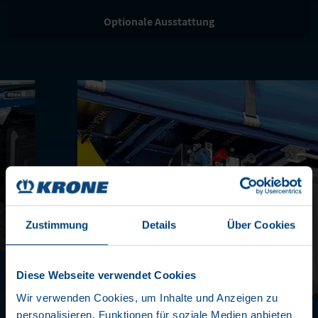
Optionale Ausstattung
Zustimmung
Details
Über Cookies
Diese Webseite verwendet Cookies
Wir verwenden Cookies, um Inhalte und Anzeigen zu
r
personalisieren, Funktionen für soziale Medien anbieten