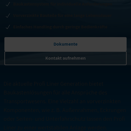
Baukastensystem für individuelle Anforderungen
Vorverzinkte Bauteile für eine lange Lebensdauer
Einfaches Handling durch geringe Bedienkräfte
Dokumente
Kontakt aufnehmen
Die aktuelle Profi Liner Generation bietet
Baukastenlösungen für alle Ansprüche des
Transportwesens. Eine Vielzahl an vorverzinkten
Komponenten, wie z. B. Außenrahmen, Eckrungen
oder Seiten- und Unterfahrschutz lassen den Profi
Liner zu einer wertstabilen Anlage werden.