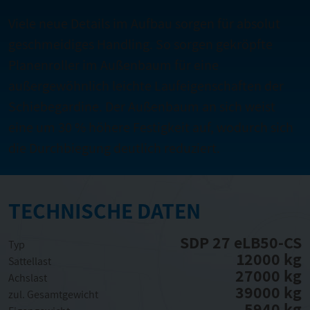
Viele neue Details im Aufbau sorgen für absolut
geschmeidiges Handling. So sorgen gekröpfte
Planenroller im Außenbaum für eine
außergewöhnlich leichte Laufeigenschaften der
Schiebegardine. Der Außenbaum an sich weist
eine um 30 % höhere Festigkeit auf, wodurch sich
die Durchbiegung deutlich reduziert.
TECHNISCHE DATEN
SDP 27 eLB50-CS
Typ
12000 kg
Sattellast
27000 kg
Achslast
39000 kg
zul. Gesamtgewicht
5940 kg