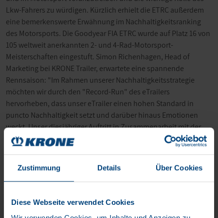
Lkw-Fahrers zu würdigen. Kürzlich erhielt die ETRC außerdem
eine bemerkenswerte Erwähnung im Nachhaltigkeitsranking
des Motorsports. Die Goodyear FIA ETRC wurde auf Platz 16 von
105 weltweit anerkannten 2- und 4-Rad-Motorsport-
Meisterschaften eingestuft. Simon Richenhagen, Head of
Marketing bei KRONE Trailer, erwartete eine spannende
Rennsaison: "Im Rahmen unserer Nachhaltigkeitsstrategie
möchten wir durch den "Record-Run" des eTrailers
hervorheben, dass unser eTrailer einen hohen Standard in
puncto Nachhaltigkeit setzt und darüber hinaus Emotionen
weckt. Unser diesjähriger Auftritt in Zusammenarbeit mit der
ETRA wird dies unter Beweis stellen."
Zustimmung
Details
Über Cookies
Diese Webseite verwendet Cookies
Wir verwenden Cookies, um Inhalte und Anzeigen zu