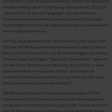
Der KRONE eTrailer ist auf verschiedenen Rennen der Rennserie
Goodyear FIA European Truck Racing Championship 2023 zum
„Record-Run“ an den Start gegangen. Auf verschiedenen
Rennstrecken demonstrierte der revolutionäre eTrailer, dass
Nachhaltigkeit nicht nur ein Gebot der Stunde ist, sondern auch
hoch emotional sein kann.
Als Pilot übernahm Abdullah Jaber persönlich das Steuer. Der
CEO des KRONE Kooperationsunternehmens Trailer Dynamics
freute sich mit seinem Team auf die direkte Begegnung mit den
Fahrern in den Fan Villages: "Nach dem "Record-Run" waren wir
für alle Fahrer, Spediteure und Besucher da, die tiefer in diese
spannende Materie eintauchen wollten. So konnten sie
unseren eTrailer hautnah erleben und gleichzeitig mehr über
die faszinierende Innovationen erfahren."
KRONE und die European Truck Racing Association (ETRA)
haben Anfang 2023 eine neue Partnerschaft bekanntgegeben,
um gemeinsam nachhaltige Lösungen in der Transportbranche
und im Motorsport voranzutreiben und die wichtige Rolle des