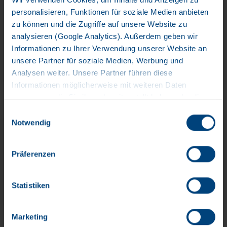
KRONE ETRAILER
personalisieren, Funktionen für soziale Medien anbieten
zu können und die Zugriffe auf unsere Website zu
analysieren (Google Analytics). Außerdem geben wir
Informationen zu Ihrer Verwendung unserer Website an
unsere Partner für soziale Medien, Werbung und
Mehr erfahren
Analysen weiter. Unsere Partner führen diese
Informationen möglicherweise mit weiteren Daten
zusammen, die Sie ihnen bereitgestellt haben oder die
sie im Rahmen Ihrer Nutzung der Dienste gesammelt
Einwilligungsauswahl
haben. Wir setzen im Rahmen des Trackings auch
MISSION RECORD RUN VIDEOREIHE
Notwendig
Dienstleister in Drittländern außerhalb der EU mit
abweichenden Datenschutzbestimmungen ein, wodurch
Präferenzen
das Risiko von behördlichen Zugriffen bzw. von
Kontrollverlust bzgl. übermittelter Daten bestehen kann.
Datenschutzerklärung
Statistiken
Mehr erfahren
Impressum
Marketing