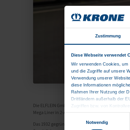
Zustimmung
Diese Webseite verwendet 
Wir verwenden Cookies, um I
und die Zugriffe auf unsere 
Verwendung unserer Website 
diese Informationen mögliche
Rahmen Ihrer Nutzung der Di
Drittländern außerhalb der 
Die ELFLEIN GmbH, ein traditionsreiches Logistiku
Zugriffen bzw. von Kontrollve
Mega Liner in 2-Achs-Ausführung mit 20 Tonnen 
Datenschutzerklärung
Einwilligungsauswahl
Impressum
Notwendig
Das 1932 gegründete Familienunternehmen ELFLEIN 