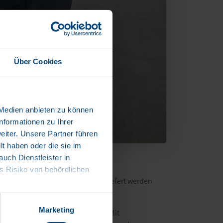
Über Cookies
 Medien anbieten zu können
nformationen zu Ihrer
iter. Unsere Partner führen
t haben oder die sie im
ch Dienstleister in
 Risiko von behördlichen
 über 76 Fahrzeuge platziert. Geliefert werden
Marketing
te von 450 ziehenden Einheiten. Mit