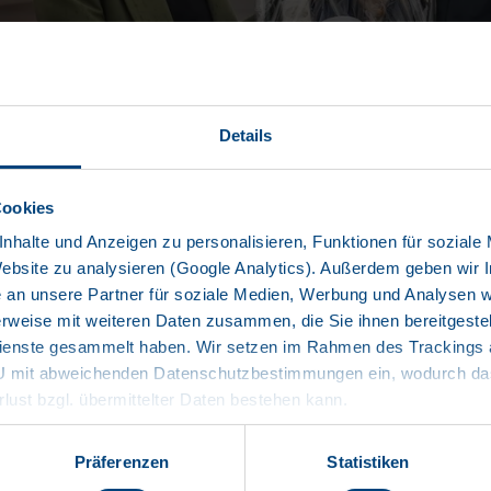
Details
Cookies
nhalte und Anzeigen zu personalisieren, Funktionen für soziale
Website zu analysieren (Google Analytics). Außerdem geben wir I
an unsere Partner für soziale Medien, Werbung und Analysen we
rweise mit weiteren Daten zusammen, die Sie ihnen bereitgestell
enste gesammelt haben. Wir setzen im Rahmen des Trackings au
EU mit abweichenden Datenschutzbestimmungen ein, wodurch das
nternehmen mit Sitz in Bamberg, hat bei KRONE Trailer einen Auftrag
rlust bzgl. übermittelter Daten bestehen kann.
Aggregatleistung sowie einem modernen Reifennachfüllsystem.
Präferenzen
Statistiken
beschäftigt heute rund 1.200 Mitarbeitende und betreibt eine Flot