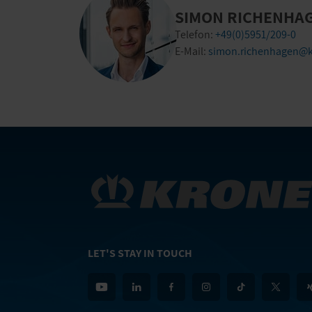
SIMON RICHENHA
Telefon:
+49(0)5951/209-0
E-Mail:
simon.richenhagen@k
LET'S STAY IN TOUCH