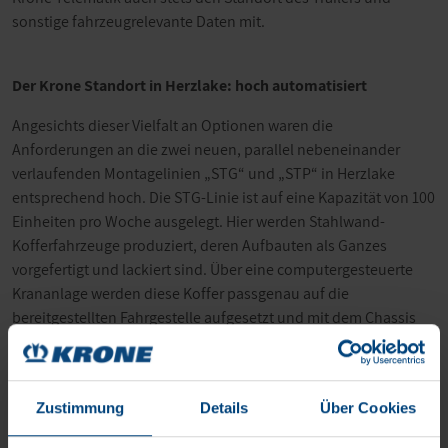
sonstige fahrzeugrelevante Daten mit.
Der Krone Standort in Herzlake: hoch automatisiert
Angesichts dieser Vielfalt an Optionen waren die
Anforderungen an die zwei neuen, parallel nebeneinander
verlaufenden Montagelinien „STG“ und „STP“ in Herzlake
entsprechend hoch. Die STG-Linie ist auf eine Kapazität von 100
Einheiten pro Woche ausgelegt. Hier werden Stahlwand-
Kofferfahrzeuge produziert, deren Aufbauten als Ganzes
vorgefertigt und lackiert sind. Über eine computergesteuerte
Krananlage werden diese Koffer passgenau auf die
bereitgestellten Fahrgestelle aufgesetzt und mit dem Chassis
verschraubt.
An der STP-Linie, wo die anderen Versionen des Dry Liner
gefertigt werden, sticht als besonderes Highlight der
Zustimmung
Details
Über Cookies
krangestützte Seitenwandeinbau hervor: Die bis zu 13,6 m