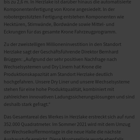
bis zu 2,6 m. In Herzlake ist darüber hinaus die automatisierte
Komponentenfertigung von Krone angesiedelt. In der
robotergestützten Fertigung entstehen Komponenten wie
Hecktüren, Stirnwände, Bordwände sowie Mittel- und
Eckrungen für das gesamte Krone Fahrzeugprogramm.
Zu der zweistelligen Millioneninvestition in den Standort
Herzlake sagt der Geschäftsführende Direktor Bernhard
Brüggen: „Aufgrund der sehr positiven Nachfrage nach
Wechselsystemen und Dry Linern hat Krone die
Produktionskapazität am Standort Herzlake deutlich
hochgefahren. Unsere Dry Liner und unsere Wechselsysteme
stehen für eine hohe Produktqualität, kombiniert mit
zahlreichen innovativen Ladungssicherungslösungen und sind
deshalb stark gefragt.“
Das Gesamtareal des Werkes in Herzlake erstreckt sich auf rund
352.000 Quadratmeter. Im Sommer 2021 wird mit dem Umzug
der Wechselkoffermontage in die neue Halle die nächste
Ausbaustufe erreicht. Diese Montagelinie wurde ebenfalls