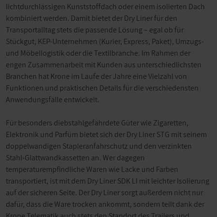
lichtdurchlässigen Kunststoffdach oder einem isolierten Dach
kombiniert werden. Damit bietet der Dry Liner für den
Transportalltag stets die passende Lösung – egal ob für
Stückgut, KEP-Unternehmen (Kurier, Express, Paket), Umzugs-
und Möbellogistik oder die Textilbranche. Im Rahmen der
engen Zusammenarbeit mit Kunden aus unterschiedlichsten
Branchen hat Krone im Laufe der Jahre eine Vielzahl von
Funktionen und praktischen Details für die verschiedensten
Anwendungsfälle entwickelt.
Für besonders diebstahlgefährdete Güter wie Zigaretten,
Elektronik und Parfüm bietet sich der Dry Liner STG mit seinem
doppelwandigen Stapleranfahrschutz und den verzinkten
Stahl-Glattwandkassetten an. Wer dagegen
temperaturempfindliche Waren wie Lacke und Farben
transportiert, ist mit dem Dry Liner SDK LI mit leichter Isolierung
auf der sicheren Seite. Der Dry Liner sorgt außerdem nicht nur
dafür, dass die Ware trocken ankommt, sondern teilt dank der
Krone Telematik auch stets den Standort des Trailers und