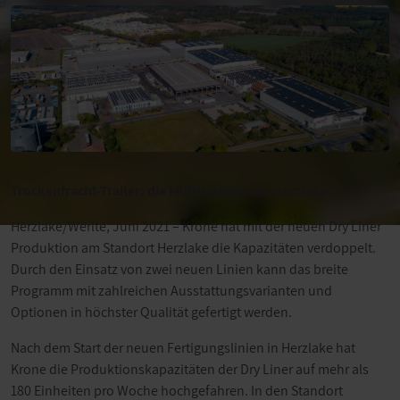
Trockenfracht-Trailer: die Multitalente aus Herzlake
Herzlake/Werlte, Juni 2021 – Krone hat mit der neuen Dry Liner
Produktion am Standort Herzlake die Kapazitäten verdoppelt.
Durch den Einsatz von zwei neuen Linien kann das breite
Programm mit zahlreichen Ausstattungsvarianten und
Optionen in höchster Qualität gefertigt werden.
Nach dem Start der neuen Fertigungslinien in Herzlake hat
Krone die Produktionskapazitäten der Dry Liner auf mehr als
180 Einheiten pro Woche hochgefahren. In den Standort