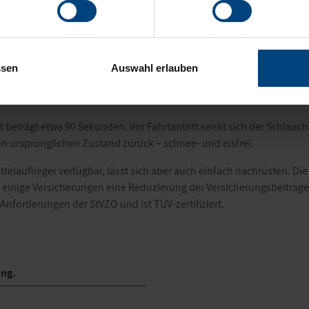
on Schnee und Eis auf der Dachplane. Durch das System wird die Ve
 erhöht.“, sagt Dr. Frank Albers, Geschäftsführer Marketing und Vertr
ein Bedienpult, das an der Stirnwand des Fahrzeugs befestigt ist, d
ch durch Luftzuführung aus dem bordeigenen Druckluftsystem befü
ssen
Auswahl erlauben
ch, so dass in Standzeiten Wasser- und Schneemassen von der Plane
ct beträgt etwa 90 Sekunden. Vor Fahrtantritt senkt sich der Schlau
n ursprünglichen Zustand zurück – schnee- und eisfrei.
attelauflieger verfügbar, lässt sich aber auch einfach nachrüsten. 
nige Versicherungen eine Reduzierung der Versicherungsbeiträge,
 Anforderungen der StVZO und ist TÜV-zertifiziert.
ung.