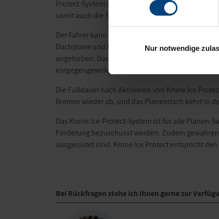
Protect-System verhindert präventiv die Bildung v
somit auch die Sicherheit aller Verkehrsteilnehmer
Der Fahrer kann das Krone Ice-Protect-System über 
Dachplane und Querspriegel liegender Luftschlau
Nur notwendige zula
angehoben. Dadurch bildet sich eine Art Sattelda
entgegengewirkt.
Die Fülldauer nach Aktivieren von Krone Ice Prote
Bremse wieder ab, und das Planendach kehrt in de
Das Krone Ice-Protect-System ist für alle Planen-S
Förderung bezuschusst werden. Zudem gewähren ei
ausgerüstet sind. Krone Ice Protect entspricht den
Bei Rückfragen stehe ich Ihnen gerne zur Verfüg