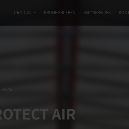
PRODUKTE
KRONE ERLEBEN
360° SERVICES
KON
ect Air
ROTECT AIR