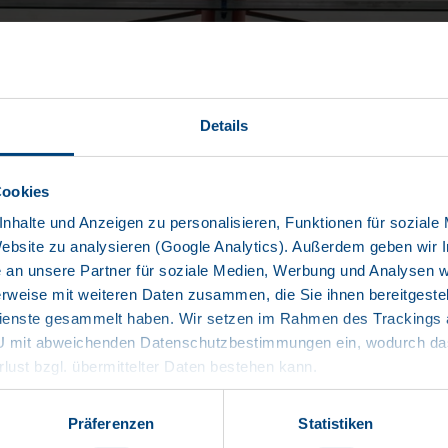
Details
Cookies
nhalte und Anzeigen zu personalisieren, Funktionen für soziale
Website zu analysieren (Google Analytics). Außerdem geben wir I
an unsere Partner für soziale Medien, Werbung und Analysen we
ert
rweise mit weiteren Daten zusammen, die Sie ihnen bereitgestell
enste gesammelt haben. Wir setzen im Rahmen des Trackings au
und Eis auf dem Planendach – jeder Fahrer kennt dieses Problem. D
EU mit abweichenden Datenschutzbestimmungen ein, wodurch das
r Aufliegerplane ist auf der Tour eine gefährliche Angelegenheit un
rlust bzgl. übermittelter Daten bestehen kann.
zur Verfügung, mit denen der Fahrer Eisplatten vor der Abfahrt entf
Präferenzen
Statistiken
icht nur gefährlich, sondern stellen im Winter tagtäglich ein große