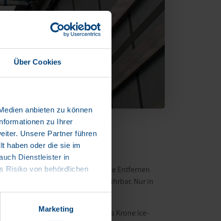
Über Cookies
 Medien anbieten zu können
nformationen zu Ihrer
iter. Unsere Partner führen
t haben oder die sie im
ch Dienstleister in
enn das vom Gesetzgeber geforderte Entfernen
 Risiko von behördlichen
d in der Praxis oft schwer durchführbar. Nur in
ernen kann.
Marketing
s Problem für Speditionen dar. Das Krone Ice-