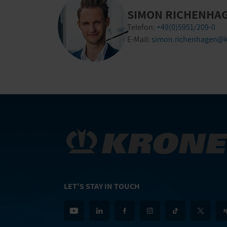
SIMON RICHENHA
Telefon:
+49(0)5951/209-0
E-Mail:
simon.richenhagen@k
LET'S STAY IN TOUCH