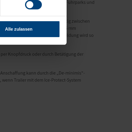
rkehrs- und Betriebssicherheit des Fuhrparks und
ieb bei Krone.
irekt ansteuern. Dann wird ein mittig zwischen
llt und die Dachplane um circa 175 mm
Alle zulassen
 abrutschen. Einer möglichen Eisbildung wird so
ch per Knopfdruck oder durch Betätigung der
Die Anschaffung kann durch die „De-minimis“-
 wenn Trailer mit dem Ice-Protect-System