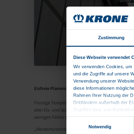
Zustimmung
Diese Webseite verwendet 
Wir verwenden Cookies, um I
und die Zugriffe auf unsere 
Verwendung unserer Website 
Eisfreie Planendächer – mit „De-minimis“ geförd
diese Informationen mögliche
Rahmen Ihrer Nutzung der Di
Frostige Temperaturen führen schnell zu Schnee 
Drittländern außerhalb der 
aller Eis- und Schneereste vom Fahrzeugdach und de
Zugriffen bzw. von Kontrollve
wenigen Fällen stehen auf Rastplätzen Hilfsmittel 
Datenschutzerklärung
Einwilligungsauswahl
Impressum
Notwendig
„Herabstürzende Eisplatten von LKW-Dächern sind n