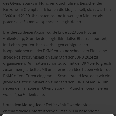
des Olympiaparks in München durchführen. Besucher der
Fanzone im Olympiapark haben die Möglichkeit, sich zwischen
13:00 und 21:00 Uhr kostenlos und in wenigen Minuten als
potenzielle Stammzellspender zu registrieren.
Die Idee zu dieser Aktion wurde Ende 2023 von Nicolas
Gallenkamp, Gründer der Logistikinitiative Blut transportiert,
ins Leben gerufen. Nach vorherigen erfolgreichen
Kooperationen mit der DKMS entstand schnell der Plan, eine
große Registrierungsaktion zum Start der EURO 2024 zu
organisieren. „Wir hatten schon zuvor mit der DKMS erfolgreich
zusammengearbeitet. Mit unserer neuen Idee haben wir bei der
DKMS offene Türen eingerannt. Schnell stand fest, dass wir eine
große Registrierungsaktion zum Start der EURO 24 am 14. Juni
neben der Fanzone im Olympiapark in München organisieren
wollen“, so Gallenkamp.
Unter dem Motto „Jeder Treffer zählt.“ werden viele
ehrenamtliche Unterstützer vor Ort sein. Ein besonderer