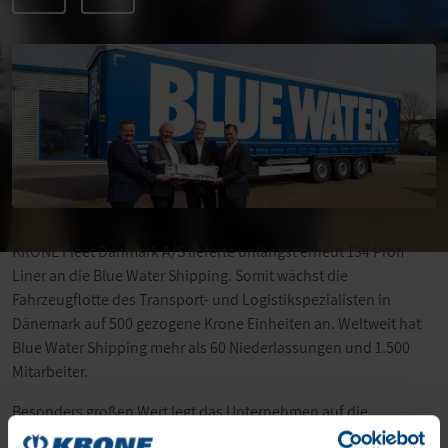
KRONE Fleet Danmark A/S lieferte unlängst erneut 134 Profi
Liner an die Blue Water Shipping. Somit wächst die
Fahrzeugflotte des Transport- und Logistikspezialisten in
Dänemark auf 500 gezogene Krone Einheiten an. Weltweit hat
Blue Water Shipping mehr als 60 Niederlassungen und 1.500
Mitarbeiter.
Besonders großen Wert legt das Unternehmen auf die
Ausrüstung mit KRONE Telematics, um die optimale