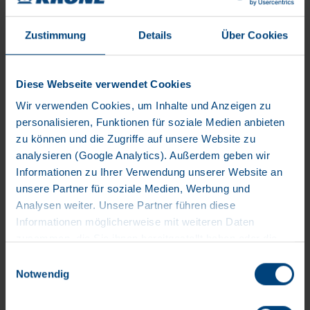
Flottensteuerung zu gewährleisten. Jan Kristensen (Blue Water)
übernahm persönlich von Ingo Geerdes, Søren Outzen und
Zustimmung
Details
Über Cookies
Brian Skov (KRONE Fleet) das Jubiläumsfahrzeug in Werlte und
bedankte sich für die hervorragende Zusammenarbeit. Jan
Kristensen, Flottenverantwortlicher bei Blue Water: „Wir haben
Diese Webseite verwendet Cookies
mit der Wahl der KRONE Produkte erneut richtig entschieden.
Wir verwenden Cookies, um Inhalte und Anzeigen zu
Die 500 eingesetzten Fahrzeuge gewährleisten uns eine sehr
personalisieren, Funktionen für soziale Medien anbieten
hohe Zuverlässigkeit. KRONE Telematics bietet zudem
zu können und die Zugriffe auf unsere Website zu
höchsten Komfort und die Sicherheit, die wir in unseren
analysieren (Google Analytics). Außerdem geben wir
unterschiedlichen Einsatzzwecken im Logistikprozess
Informationen zu Ihrer Verwendung unserer Website an
verlangen.“
unsere Partner für soziale Medien, Werbung und
Analysen weiter. Unsere Partner führen diese
Informationen möglicherweise mit weiteren Daten
zusammen, die Sie ihnen bereitgestellt haben oder die
Bei Rückfragen stehe ich Ihnen gerne zur Verfügung.
sie im Rahmen Ihrer Nutzung der Dienste gesammelt
Einwilligungsauswahl
haben. Wir setzen im Rahmen des Trackings auch
Notwendig
Dienstleister in Drittländern außerhalb der EU mit
abweichenden Datenschutzbestimmungen ein, wodurch