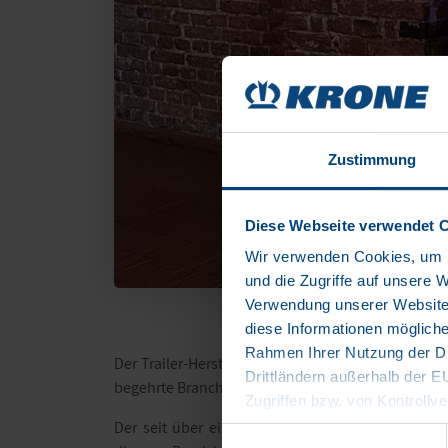
Zustimmung
Diese Webseite verwendet 
Wir verwenden Cookies, um I
und die Zugriffe auf unsere 
Verwendung unserer Website 
diese Informationen mögliche
Rahmen Ihrer Nutzung der Di
Der Trailer-Hersteller KRONE hat den „Europäisc
Drittländern außerhalb der 
begehrte Branchenauszeichnung wird von der Fachz
Zugriffen bzw. von Kontrollve
Datenschutzerklärung
Der seit über einem Jahrzehnt etablierte ETPN 
Einwilligungsauswahl