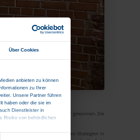
Über Cookies
 Medien anbieten zu können
nformationen zu Ihrer
iter. Unsere Partner führen
t haben oder die sie im
ch Dienstleister in
ie „Telematik und Automatisierung“ gewonnen. Die
 Risiko von behördlichen
gen Handeln und unterstützt deren Strategien in