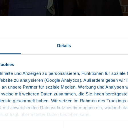
Details
Cookies
nhalte und Anzeigen zu personalisieren, Funktionen für soziale
Website zu analysieren (Google Analytics). Außerdem geben wir I
an unsere Partner für soziale Medien, Werbung und Analysen we
rweise mit weiteren Daten zusammen, die Sie ihnen bereitgestell
enste gesammelt haben. Wir setzen im Rahmen des Trackings au
hen Transportpreis für Nachhaltigkeit 2024“ (ETPN) in der Kategor
EU mit abweichenden Datenschutzbestimmungen ein, wodurch das
eitschrift „Transport“ ausgelobt, die im Huss-Verlag erscheint.
rlust bzgl. übermittelter Daten bestehen kann.
bestärkt Unternehmen aus der Nutzfahrzeugbranche im nachhalti