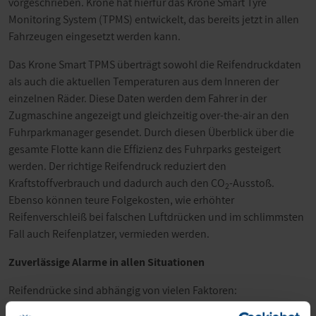
vorgeschrieben. Krone hat hierfür das Krone Smart Tyre
Monitoring System (TPMS) entwickelt, das bereits jetzt in allen
Fahrzeugen eingesetzt werden kann.
Das Krone Smart TPMS überträgt sowohl die Reifendruckdaten
als auch die aktuellen Temperaturen aus dem Inneren der
einzelnen Räder. Diese Daten werden dem Fahrer in der
Zugmaschine angezeigt und gleichzeitig over-the-air an den
Fuhrparkmanager gesendet. Durch diesen Überblick über die
gesamte Flotte kann die Effizienz des Fuhrparks gesteigert
werden. Der richtige Reifendruck reduziert den
Kraftstoffverbrauch und dadurch auch den CO
-Ausstoß.
2
Ebenso können teure Folgekosten, wie erhöhter
Reifenverschleiß bei falschen Luftdrücken und im schlimmsten
Fall auch Reifenplatzer, vermieden werden.
Zuverlässige Alarme in allen Situationen
Reifendrücke sind abhängig von vielen Faktoren:
Geschwindigkeit des Fahrzeuges, Schwere der Beladung und