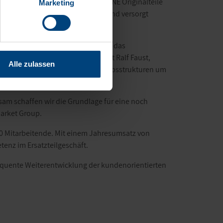
e neue Stufe. Künftig werden KRONE Originalteile
Marketing
50 Standorte in rund 20 Ländern und versorgt
geschäft. Durch die Integration in das
 verkürzten Lieferzeiten“, erklärt Ralf Faust,
Alle zulassen
und ergänzt die bestehenden Vertriebsstrukturen um
sam schaffen wir die Grundlage für eine noch
market Group.
00 Mitarbeitende. Mit einem Jahresumsatz von
tenz im Ersatzteilgeschäft.
equente Weiterentwicklung der kundenorientierten