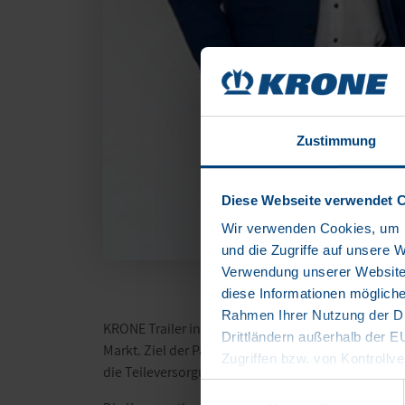
Zustimmung
Diese Webseite verwendet 
Wir verwenden Cookies, um I
und die Zugriffe auf unsere 
Verwendung unserer Website 
diese Informationen mögliche
Rahmen Ihrer Nutzung der Di
KRONE Trailer intensiviert die Zusammenarbeit mit
Drittländern außerhalb der 
Markt. Ziel der Partnerschaft ist es, die europawe
Zugriffen bzw. von Kontrollve
die Teileversorgung für Kunden weiter zu optimier
Datenschutzerklärung
Einwilligungsauswahl
Impressum