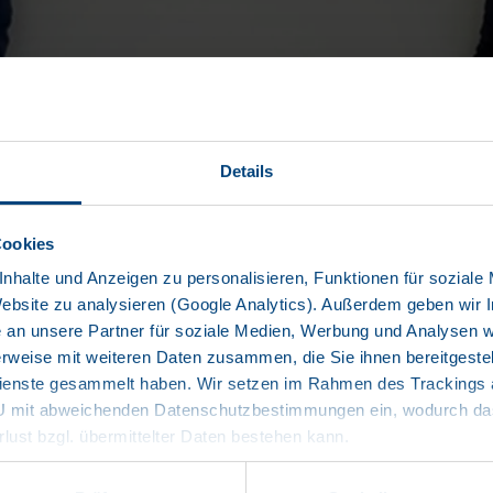
Details
Cookies
nhalte und Anzeigen zu personalisieren, Funktionen für soziale
Website zu analysieren (Google Analytics). Außerdem geben wir I
an unsere Partner für soziale Medien, Werbung und Analysen we
rweise mit weiteren Daten zusammen, die Sie ihnen bereitgestell
enste gesammelt haben. Wir setzen im Rahmen des Trackings au
 der BPW Aftermarket Group und setzt damit ein klares Signal für de
EU mit abweichenden Datenschutzbestimmungen ein, wodurch das
ite Verfügbarkeit von KRONE Original-Ersatzteilen deutlich zu erhöhe
rlust bzgl. übermittelter Daten bestehen kann.
en.