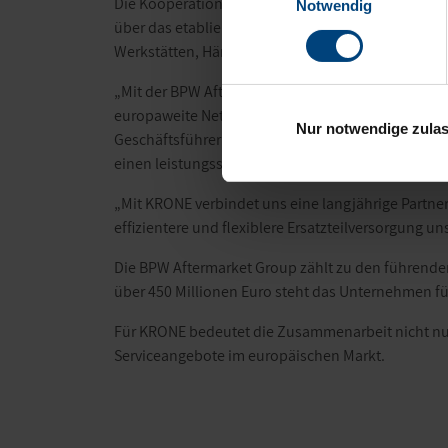
Die Kooperation baut auf einer langjährigen Gesc
Notwendig
über das etablierte Vertriebs- und Logistiknetzw
Werkstätten, Händler sowie Flottenbetreiber zuver
„Mit der BPW Aftermarket Group gewinnen wir einen
europaweite Netzwerk profitieren unsere Kunden in
Nur notwendige zula
Geschäftsführer Service bei KRONE Trailer. Gleich
einen leistungsstarken zusätzlichen Absatzkanal.
„Mit KRONE verbindet uns eine langjährige Partner
effizientere und flexiblere Ersatzteilversorgung 
Die BPW Aftermarket Group zählt zu den führende
über 450 Millionen Euro steht das Unternehmen fü
Für KRONE bedeutet die Zusammenarbeit nicht nur
Serviceangebote im europäischen Markt.