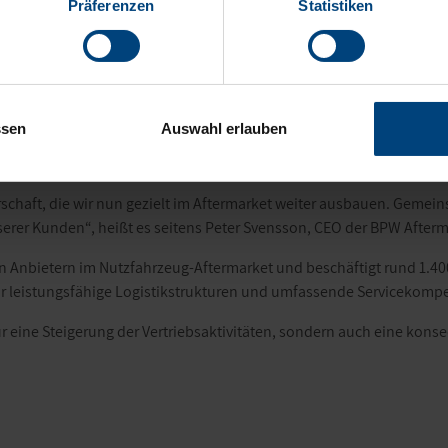
häftsbeziehung beider Unternehmen auf und hebt diese nun auf ein
Präferenzen
Statistiken
erk der BPW Aftermarket Group angeboten. Dieses umfasst mehr als 1
lässig mit Ersatzteilen für Nutzfahrzeuge.
 starken Partner mit hoher Marktdurchdringung im freien Ersatzteil
sbesondere von einer verbesserten Teileverfügbarkeit sowie deutlich
ssen
Auswahl erlauben
zeitig erweitert Krone seine internationale Präsenz im Aftermarket 
schaft, die wir nun gezielt im Aftermarket weiter ausbauen. Gemein
unserer Kunden“, heißt es seitens Peter Svensson, CEO der BPW After
n Anbietern im Nutzfahrzeug-Aftermarket und beschäftigt rund 1.4
r leistungsfähige Logistikstrukturen und umfassende Servicekompe
 eine Steigerung der Vertriebsaktivitäten, sondern auch eine kons