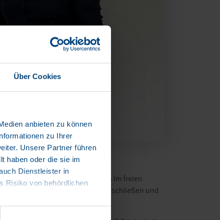
Über Cookies
 Medien anbieten zu können
nformationen zu Ihrer
iter. Unsere Partner führen
t haben oder die sie im
ch Dienstleister in
n Ausbau ihres Ersatzteilgeschäfts im freien
 Risiko von behördlichen
n, zusätzliche Vertriebskanäle zu erschließen und