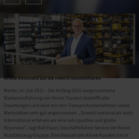
Große Resonanz auf die neue Ersatzteilmarke
Werlte, im Juli 2021 – Die Anfang 2021 vorgenommene
Markeneinführung von Krone Trusted übertrifft alle
Erwartungen und wird von den Transportunternehmen sowie
Werkstätten sehr gut angenommen. „Sowohl national als auch
international erfahren wir eine sehr positive und große
Resonanz“, sagt Ralf Faust, Geschäftsführer Service der Krone
Nutzfahrzeug-Gruppe. Eine Vielzahl der Krone Kunden hat in