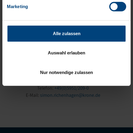
und Wartung mit Krone Trusted deutlich senken.“
Marketing
Alle zulassen
Bei Rückfragen stehe ich Ihnen gerne zur Verfügung.
Auswahl erlauben
Nur notwendige zulassen
SIMON RICHENHAGEN
Telefon:
+49(0)5951/209-0
E-Mail:
simon.richenhagen@krone.de