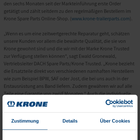
den sechs Monaten seit der Markteinführung erste Order
getätigt und zählt seitdem zu den regelmäßigen Bestellern im
Krone Spare Parts Online-Shop. (
www.krone-trailerparts.com
).
„Wenn es um eine zeitwertgerechte Reparatur geht, schätzen
unsere Kunden vor allem die bewährte Qualität, die sie von
Krone gewohnt sind und die wir mit der Marke Krone Trusted
zur Verfügung stellen können“, sagt Ewald Gronewald,
Vertriebsleiter DACH Spare Parts/Krone Trusted. „Krone bezieht
die Ersatzteile direkt von verschiedenen namhaften Herstellern
wie zum Beispiel BPW, SAF oder Jost, die bei uns auch in der
Erstausrüstung ans Band liefern. Zudem gewähren wir auf alle
Teile eine Garantie von zwölf Monaten.“ Auch die individuelle
Beratung honoriert der Markt: Ewald Gronewald und sein Team
besuchen die Kunden und Interessenten persönlich vor Ort.
Zustimmung
Details
Über Cookies
Bis August 2021 wird der Onlineshop auf über 300 verschiedene
Ersatzteile der Marke Krone Trusted aufgestockt und damit
mehr als 80 Prozent der gängigen Verschleißteile abdecken. Das