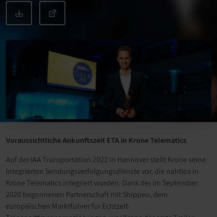
Voraussichtliche Ankunftszeit ETA in Krone Telematics
Auf der IAA Transportation 2022 in Hannover stellt Krone seine
integrierten Sendungsverfolgungsdienste vor, die nahtlos in
Krone Telematics integriert wurden. Dank der im September
2020 begonnenen Partnerschaft mit Shippeo, dem
europäischen Marktführer für Echtzeit-