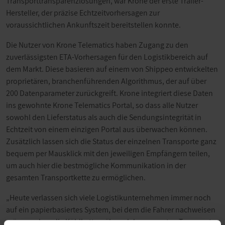
Transporttransparenzlösungen, war Krone der erste Trailer-
Hersteller, der präzise Echtzeitvorhersagen zur
voraussichtlichen Ankunftszeit bereitstellen konnte.
Die Nutzer von Krone Telematics haben Zugang zu den
zuverlässigsten ETA-Vorhersagen für den Logistikbereich auf
dem Markt. Diese basieren auf einem von Shippeo entwickelten
proprietären, branchenführenden Algorithmus, der auf über
200 Datenparameter zurückgreift. Krone integriert diese Daten
ins gewohnte Krone Telematics Portal, so dass alle Nutzer
sowohl den Lieferstatus als auch die Sendungsintegrität in
Echtzeit von einem einzigen Portal aus überwachen können.
Zusätzlich lassen sich die Status der einzelnen Transporte ganz
bequem per Mausklick mit den jeweiligen Empfängern teilen,
um auch hier die bestmögliche Kommunikation in der
gesamten Transportkette zu ermöglichen.
„Heute verlassen sich viele Logistikunternehmen immer noch
auf ein papierbasiertes System, bei dem die Fahrer nachweisen
müssen, dass die Kühlkette während des gesamten Transportes