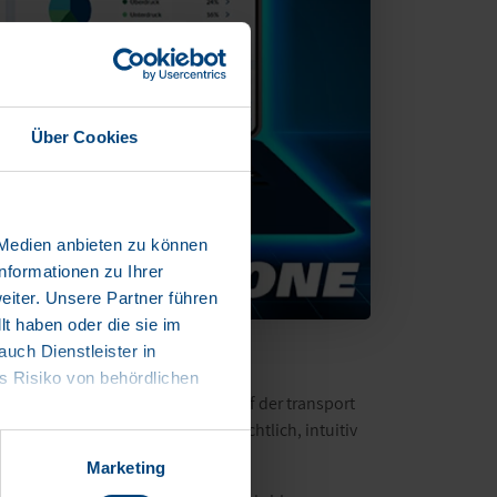
Über Cookies
 Medien anbieten zu können
nformationen zu Ihrer
iter. Unsere Partner führen
t haben oder die sie im
ch Dienstleister in
 Risiko von behördlichen
nmanagement, welches erstmals auf der transport
 an einem zentralen Ort – übersichtlich, intuitiv
Marketing