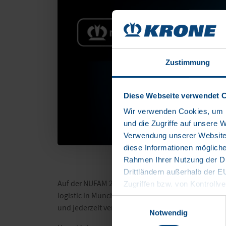
Zustimmung
Diese Webseite verwendet 
Wir verwenden Cookies, um I
und die Zugriffe auf unsere 
Verwendung unserer Website 
diese Informationen mögliche
Rahmen Ihrer Nutzung der Di
Drittländern außerhalb der 
Auf der NUFAM 2025 in Karlsruhe präsentiert KRON
Zugriffen bzw. von Kontrollve
logistic in München präsentiert wurde. Die Plattfo
Datenschutzerklärung
Einwilligungsauswahl
und jederzeit verfügbar.
Impressum
Notwendig