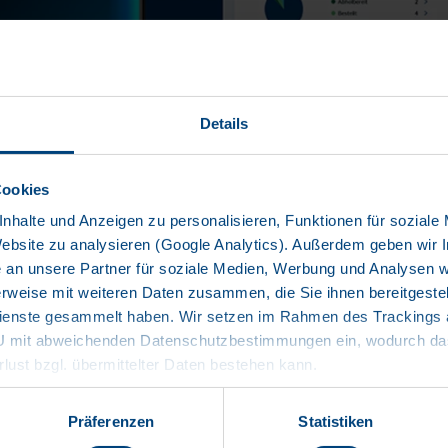
Details
Cookies
nhalte und Anzeigen zu personalisieren, Funktionen für soziale
Website zu analysieren (Google Analytics). Außerdem geben wir I
an unsere Partner für soziale Medien, Werbung und Analysen we
rweise mit weiteren Daten zusammen, die Sie ihnen bereitgestell
enste gesammelt haben. Wir setzen im Rahmen des Trackings au
EU mit abweichenden Datenschutzbestimmungen ein, wodurch das
E mit mykrone.blue sein neues digitales Ökosystem für das Flotte
rlust bzgl. übermittelter Daten bestehen kann.
rm bündelt erstmals sämtliche Services und Daten rund um den Trailer
Präferenzen
Statistiken