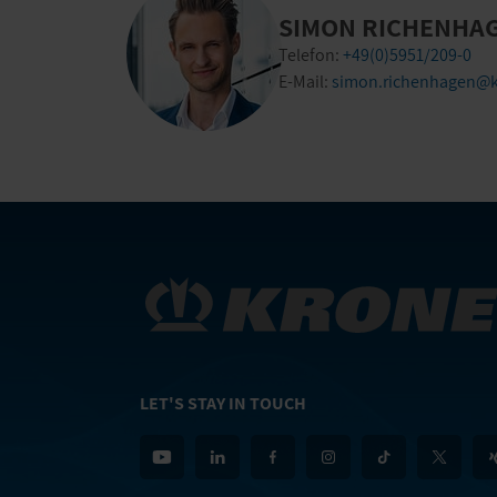
SIMON RICHENHA
Telefon:
+49(0)5951/209-0
E-Mail:
simon.richenhagen@k
LET'S STAY IN TOUCH