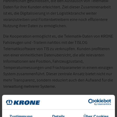
Partnerschaft geschlossen, die den Austausch von Telematik-
Daten für ihre Kunden erleichtert. Ziel dieser Zusammenarbeit
ist es, die Digitalisierung in der Logistikbranche weiter
voranzutreiben und Flottenbetreibern eine noch effizientere
Nutzung ihrer Daten zu ermöglichen.
Die Kooperation ermöglicht es, die Telematik-Daten von KRONE
Fahrzeugen und -Trailern nahtlos mit der TISLOG
Telematiksoftware von TIS zu verknüpfen. Kunden profitieren
von einer einheitlichen Datenübersicht, die alle relevanten
Informationen wie Position, Fahrzeugzustand,
Temperaturmessungen und Frachtparameter in einem einzigen
System zusammenführt. Dieser zentrale Ansatz bietet nicht nur
mehr Transparenz, sondern reduziert auch den Aufwand für die
Verwaltung mehrerer Systeme.
„Mit TIS haben wir einen starken Partner an unserer Seite, um
unsere Kunden bei der Digitalisierung ihrer Logistikprozesse zu
unterstützen“, sagt Maximilian Birle, Head of KRONE Telematics.
„Durch diese Partnerschaft schaffen wir die Grundlage für eine
Zustimmung
Details
Über Cookies