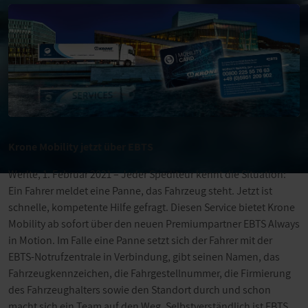
Krone Mobility jetzt über EBTS
Werlte, 1. Februar 2021 – Jeder Spediteur kennt die Situation:
Ein Fahrer meldet eine Panne, das Fahrzeug steht. Jetzt ist
schnelle, kompetente Hilfe gefragt. Diesen Service bietet Krone
Mobility ab sofort über den neuen Premiumpartner EBTS Always
in Motion. Im Falle eine Panne setzt sich der Fahrer mit der
EBTS-Notrufzentrale in Verbindung, gibt seinen Namen, das
Fahrzeugkennzeichen, die Fahrgestellnummer, die Firmierung
des Fahrzeughalters sowie den Standort durch und schon
macht sich ein Team auf den Weg. Selbstverständlich ist EBTS