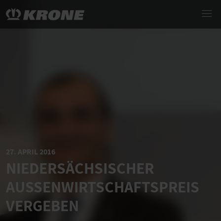
27. APRIL 2016
NIEDERSÄCHSISCHER
AUSSENWIRTSCHAFTSPREIS V
ERGEBEN