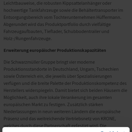
Leichtbauweise, die robusten Kippsattelanhänger oder
hochwertige Tankfahrzeuge sowie die Behältertransporter im
Entsorgungsbereich vom Tochterunternehmen Hüffermann.
Abgerundet wird das Produktportfolio durch vielfältige
Fahrzeugaufbauten, Tieflader, Schubbodentrailer und
Holz-/Rungenfahrzeuge.
Erweiterung europäischer Produktionskapazitäten
Die Schwarzmüller Gruppe bringt vier moderne
Produktionsstandorte in Deutschland, Ungarn, Tschechien
sowie Österreich ein, die jeweils über Spezialisierungen
verfügen und die breite Palette der Produktionskompetenz des
Herstellers widerspiegeln. Damit bietet sich beiden Häusern die
Möglichkeit, auch ihre lokale Verankerung im gesamten
europäischen Markt zu festigen. Zusätzlich stärken
Niederlassungen in neun weiteren Ländern die europäische
Präsenz und das weitreichende Vertriebsnetz von KRONE,
welches durch diese Partnerschaft gefestigt wird. Die