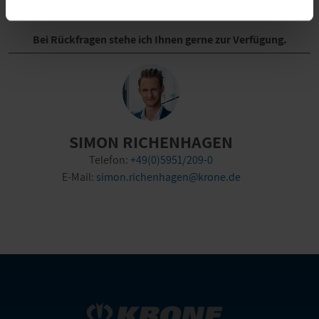
Bei Rückfragen stehe ich Ihnen gerne zur Verfügung.
SIMON RICHENHAGEN
Telefon:
+49(0)5951/209-0
E-Mail:
simon.richenhagen@krone.de