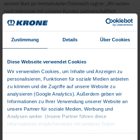
seinem Start als Vertriebsleiter Österreich sagt er: „Wir wollen
noch intensiver mit unseren Kunden partnerschaftlich
zusammenarbeiten und deren Transportaufgaben zur vollsten
Zufriedenheit lösen sowie allen potentiellen Kunden das Krone
Produkt- und Dienstleistungsangebot zugänglich machen“.
Zustimmung
Details
Über Cookies
Unter der Regie von Dr. Frank Albers stehen im Krone Center
Austria in Marchtrenk beziehungsweise in der österreichischen
Vertriebsorganisation vier kompetente Außendienstmitarbeiter
Diese Webseite verwendet Cookies
zur Verfügung, die allen Nutzfahrzeugkunden jederzeit mit
Wir verwenden Cookies, um Inhalte und Anzeigen zu
ihrem profunden Wissen zur Seite stehen.
personalisieren, Funktionen für soziale Medien anbieten
zu können und die Zugriffe auf unsere Website zu
Das Krone-Produktprogramm umfasst neben Anhängern und
analysieren (Google Analytics). Außerdem geben wir
Pritschensattelaufliegern auch Kühlsattelauflieger,
Informationen zu Ihrer Verwendung unserer Website an
Containerchassis, Wechselsysteme für den kombinierten
unsere Partner für soziale Medien, Werbung und
Verkehr sowie komplette Gliederzüge. Zudem punktet Krone
Analysen weiter. Unsere Partner führen diese
mit einem kompletten Dienstleitungsangebot wie
Informationen möglicherweise mit weiteren Daten
Finanzierung, Full-Service sowie einer schnellen
zusammen, die Sie ihnen bereitgestellt haben oder die
Ersatzteilversorgung in Verbindung mit dem eigenen Krone-
sie im Rahmen Ihrer Nutzung der Dienste gesammelt