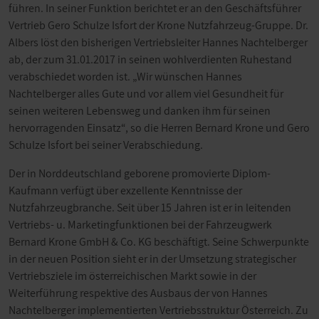
führen. In seiner Funktion berichtet er an den Geschäftsführer
Vertrieb Gero Schulze Isfort der Krone Nutzfahrzeug-Gruppe. Dr.
Albers löst den bisherigen Vertriebsleiter Hannes Nachtelberger
ab, der zum 31.01.2017 in seinen wohlverdienten Ruhestand
verabschiedet worden ist. „Wir wünschen Hannes
Nachtelberger alles Gute und vor allem viel Gesundheit für
seinen weiteren Lebensweg und danken ihm für seinen
hervorragenden Einsatz“, so die Herren Bernard Krone und Gero
Schulze Isfort bei seiner Verabschiedung.
Der in Norddeutschland geborene promovierte Diplom-
Kaufmann verfügt über exzellente Kenntnisse der
Nutzfahrzeugbranche. Seit über 15 Jahren ist er in leitenden
Vertriebs- u. Marketingfunktionen bei der Fahrzeugwerk
Bernard Krone GmbH & Co. KG beschäftigt. Seine Schwerpunkte
in der neuen Position sieht er in der Umsetzung strategischer
Vertriebsziele im österreichischen Markt sowie in der
Weiterführung respektive des Ausbaus der von Hannes
Nachtelberger implementierten Vertriebsstruktur Österreich. Zu