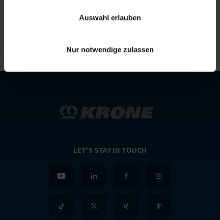
Telefon:
+49(0)5951/209-0
E-Mail:
simon.richenhagen@krone.de
Auswahl erlauben
Nur notwendige zulassen
LET'S STAY IN TOUCH