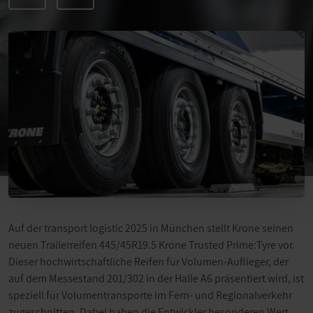
Auf der transport logistic 2025 in München stellt Krone seinen
neuen Trailerreifen 445/45R19.5 Krone Trusted Prime:Tyre vor.
Dieser hochwirtschaftliche Reifen für Volumen-Auflieger, der
auf dem Messestand 201/302 in der Halle A6 präsentiert wird, ist
speziell für Volumentransporte im Fern- und Regionalverkehr
zugeschnitten. Dabei haben die Entwickler besonderen Wert