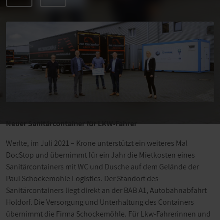
Neuer Sanitärcontainer für LKW-Fahrer
Werlte, im Juli 2021 – Krone unterstützt ein weiteres Mal
DocStop und übernimmt für ein Jahr die Mietkosten eines
Sanitärcontainers mit WC und Dusche auf dem Gelände der
Paul Schockemöhle Logistics. Der Standort des
Sanitärcontainers liegt direkt an der BAB A1, Autobahnabfahrt
Holdorf. Die Versorgung und Unterhaltung des Containers
übernimmt die Firma Schockemöhle. Für Lkw-Fahrerinnen und