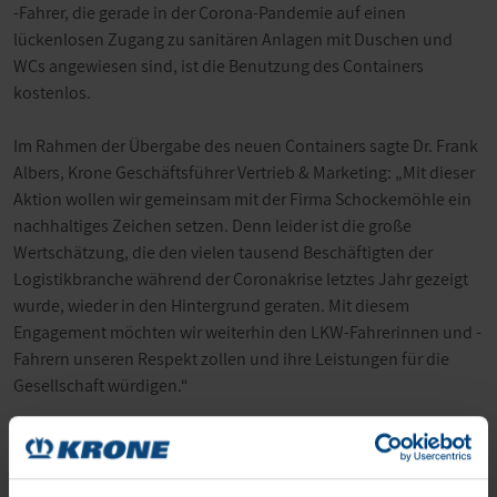
-Fahrer, die gerade in der Corona-Pandemie auf einen
lückenlosen Zugang zu sanitären Anlagen mit Duschen und
WCs angewiesen sind, ist die Benutzung des Containers
kostenlos.
Im Rahmen der Übergabe des neuen Containers sagte Dr. Frank
Albers, Krone Geschäftsführer Vertrieb & Marketing: „Mit dieser
Aktion wollen wir gemeinsam mit der Firma Schockemöhle ein
nachhaltiges Zeichen setzen. Denn leider ist die große
Wertschätzung, die den vielen tausend Beschäftigten der
Logistikbranche während der Coronakrise letztes Jahr gezeigt
wurde, wieder in den Hintergrund geraten. Mit diesem
Engagement möchten wir weiterhin den LKW-Fahrerinnen und -
Fahrern unseren Respekt zollen und ihre Leistungen für die
Gesellschaft würdigen.“
Die Aufstellung der Duschcontainer findet gemeinsam mit der
Paul Schockemöhle Logistics im Namen der Aktion
#Logistikhilft statt. Diese Initiative wird unterstützt vom