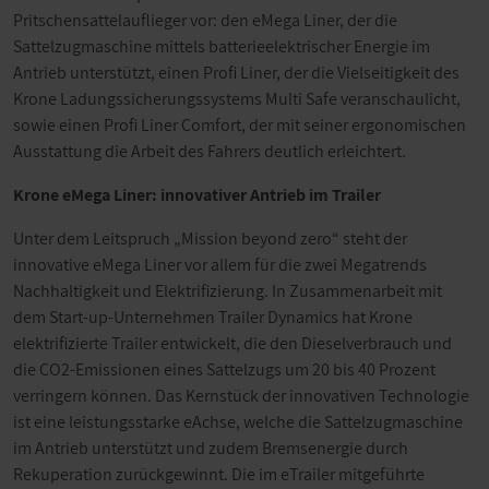
Pritschensattelauflieger vor: den
eMega Liner
, der die
Sattelzugmaschine mittels batterieelektrischer Energie im
Antrieb unterstützt, einen Profi Liner, der die Vielseitigkeit des
Krone Ladungssicherungssystems Multi Safe veranschaulicht,
sowie einen Profi Liner Comfort, der mit seiner ergonomischen
Ausstattung die Arbeit des Fahrers deutlich erleichtert.
Krone
eMega Liner
: innovativer Antrieb im Trailer
Unter dem Leitspruch „Mission beyond zero“ steht der
innovative
eMega Liner
vor allem für die zwei Megatrends
Nachhaltigkeit und Elektrifizierung. In Zusammenarbeit mit
dem Start-up-Unternehmen Trailer Dynamics hat Krone
elektrifizierte Trailer entwickelt, die den Dieselverbrauch und
die CO2-Emissionen eines Sattelzugs um 20 bis 40 Prozent
verringern können. Das Kernstück der innovativen Technologie
ist eine leistungsstarke eAchse, welche die Sattelzugmaschine
im Antrieb unterstützt und zudem Bremsenergie durch
Rekuperation zurückgewinnt. Die im eTrailer mitgeführte