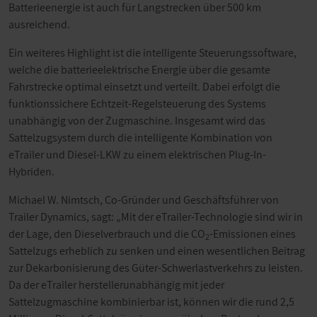
Batterieenergie ist auch für Langstrecken über 500 km
ausreichend.
Ein weiteres Highlight ist die intelligente Steuerungssoftware,
welche die batterieelektrische Energie über die gesamte
Fahrstrecke optimal einsetzt und verteilt. Dabei erfolgt die
funktionssichere Echtzeit-Regelsteuerung des Systems
unabhängig von der Zugmaschine. Insgesamt wird das
Sattelzugsystem durch die intelligente Kombination von
eTrailer und Diesel-LKW zu einem elektrischen Plug-In-
Hybriden.
Michael W. Nimtsch, Co-Gründer und Geschäftsführer von
Trailer Dynamics, sagt: „Mit der eTrailer-Technologie sind wir in
der Lage, den Dieselverbrauch und die CO
-Emissionen eines
2
Sattelzugs erheblich zu senken und einen wesentlichen Beitrag
zur Dekarbonisierung des Güter-Schwerlastverkehrs zu leisten.
Da der eTrailer herstellerunabhängig mit jeder
Sattelzugmaschine kombinierbar ist, können wir die rund 2,5