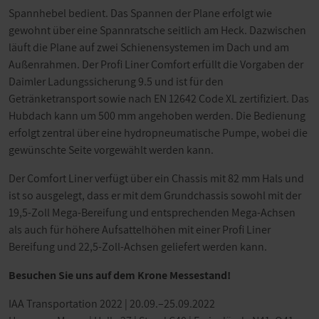
Spannhebel bedient. Das Spannen der Plane erfolgt wie
gewohnt über eine Spannratsche seitlich am Heck. Dazwischen
läuft die Plane auf zwei Schienensystemen im Dach und am
Außenrahmen. Der Profi Liner Comfort erfüllt die Vorgaben der
Daimler Ladungssicherung 9.5 und ist für den
Getränketransport sowie nach EN 12642 Code XL zertifiziert. Das
Hubdach kann um 500 mm angehoben werden. Die Bedienung
erfolgt zentral über eine hydropneumatische Pumpe, wobei die
gewünschte Seite vorgewählt werden kann.
Der Comfort Liner verfügt über ein Chassis mit 82 mm Hals und
ist so ausgelegt, dass er mit dem Grundchassis sowohl mit der
19,5-Zoll Mega-Bereifung und entsprechenden Mega-Achsen
als auch für höhere Aufsattelhöhen mit einer Profi Liner
Bereifung und 22,5-Zoll-Achsen geliefert werden kann.
Besuchen Sie uns auf dem Krone Messestand!
IAA Transportation 2022 | 20.09.–25.09.2022